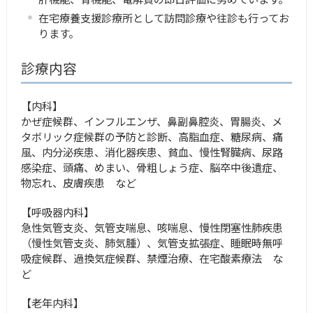
在宅療養支援診療所として訪問診療や往診も行ってお
ります。
診療内容
【内科】
かぜ症候群、インフルエンザ、鼻副鼻腔炎、胃腸炎、メ
タボリック症候群の予防と診断、高脂血症、糖尿病、痛
風、内分泌疾患、消化器疾患、貧血、慢性腎臓病、尿路
感染症、頭痛、めまい、骨粗しょう症、脳卒中後遺症、
物忘れ、皮膚疾患 など
【呼吸器内科】
急性気管支炎、気管支喘息、咳喘息、慢性閉塞性肺疾患
（慢性気管支炎、肺気腫）、気管支拡張症、睡眠時無呼
吸症候群、過換気症候群、禁煙治療、在宅酸素療法 な
ど
【老年内科】