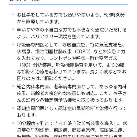
お仕事をしている方でも通いやすいよう、朝8時30分
から診療しています。
車いすや体の不自由な方でも不便なく通院いただける
よう、バリアフリー環境を整えています。
呼吸器専門医として、呼吸器疾患、特に気管支喘息、
咳喘息、慢性閉塞性肺疾患（COPD）などの疾患に力
を入れており、レントゲンや呼気一酸化窒素ガス
（NO）分析装置、呼吸機能検査を用いて、より的確
な診断と治療を心掛けております。長引く咳などでお
困りの方はご相談ください。
総合内科専門医、老年病専門医として、あらゆる内科
疾患、高齢者の複合的な疾患にも対応。また、お子さ
んの診察や各種定期予防接種も取り扱っております。
認知症専門医として認知症の早期診断と治療を行って
おります。
10分程度で判定できる血液自動分析装置を導入し、感
染症の早期診断、糖尿病、脂質異常症、高尿酸血症、
肝機能、腎機能、電解質の即日評価に努めています。