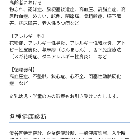
高齢者における
物忘れ、認知症、脳梗塞後遺症、高血圧、高脂血症、高
尿酸血症、めまい、転倒、関節痛、骨粗鬆症、嚥下障
害、排尿障害、老人性うつ病など
【アレルギー科】
花粉症、アレルギー性鼻炎、アレルギー性結膜炎、アト
ピー性皮膚炎、蕁麻疹（じんましん）、舌下免疫療法
（スギ花粉症、ダニアレルギー性鼻炎） など
【循環器科】
高血圧症、不整脈、狭心症、心不全、閉塞性動脈硬化
症 など
※乳幼児・学童の方の診察もお引き受けいたします。
各種健康診断
渋谷区特定健診、企業健康診断、一般健康診断、入学時